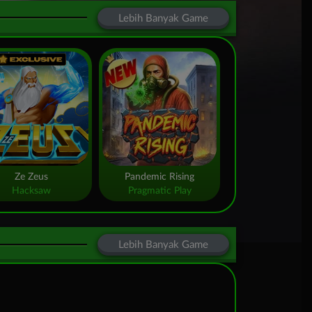
Lebih Banyak Game
Ze Zeus
Pandemic Rising
Hacksaw
Pragmatic Play
Lebih Banyak Game