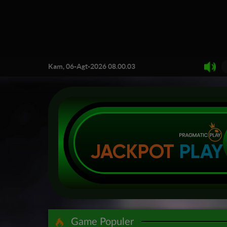
Kam, 06-Agt-2026 08.00.03
i 03.30.00 sampai 08.30.00. Selama waktu ini, Nex4D permainan tidak akan tersed
JACKPOT
PLAY
Game Populer