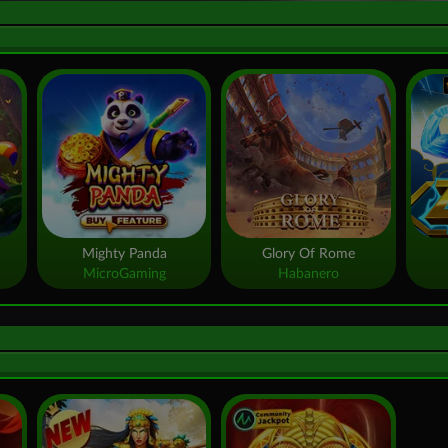
Mighty Panda
Glory Of Rome
MicroGaming
Habanero