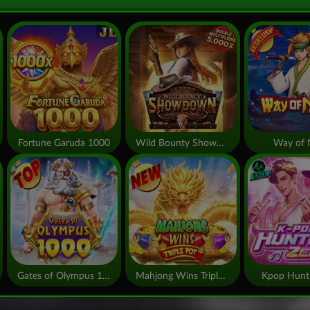
Fortune Garuda 1000
Wild Bounty Showdown
Way of 
Gates of Olympus 1000
Mahjong Wins Triple Pot
Kpop Hunt