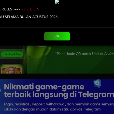
Nikmati performa terbaik, 
 RULES ==>
KLIK DISINI
Apps! Tersedia dalam Androi
KU SELAMA BULAN AGUSTUS 2026
YODA4D App
OK
*Pindai kode QR untuk Unduh
Andro