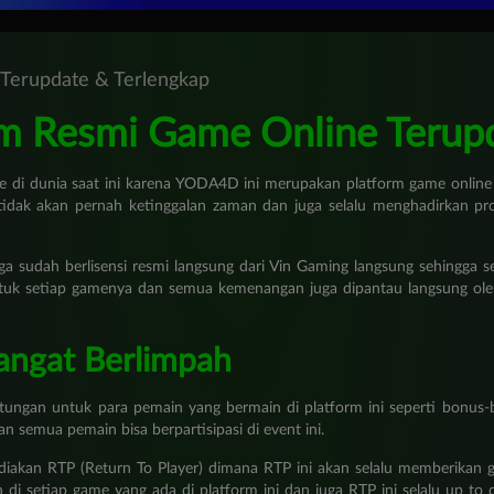
erupdate & Terlengkap
 Resmi Game Online Terupd
 di dunia saat ini karena YODA4D ini merupakan platform game online 
 tidak akan pernah ketinggalan zaman dan juga selalu menghadirkan pr
a sudah berlisensi resmi langsung dari Vin Gaming langsung sehingga
ntuk setiap gamenya dan semua kemenangan juga dipantau langsung ol
angat Berlimpah
ungan untuk para pemain yang bermain di platform ini seperti bonus
n semua pemain bisa berpartisipasi di event ini.
yediakan RTP (Return To Player) dimana RTP ini akan selalu memberikan
di setiap game yang ada di platform ini dan juga RTP ini selalu up to