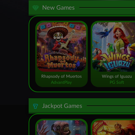
New Games
Rhapsody of Muertos
Wings of Iguazu
AdvantPlay
PG Soft
Jackpot Games