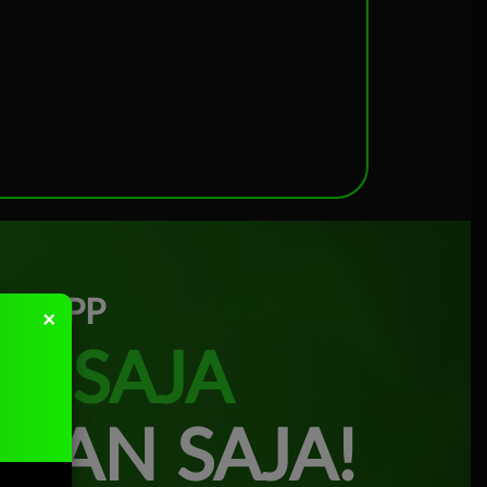
D APP
×
A SAJA
PAN SAJA!