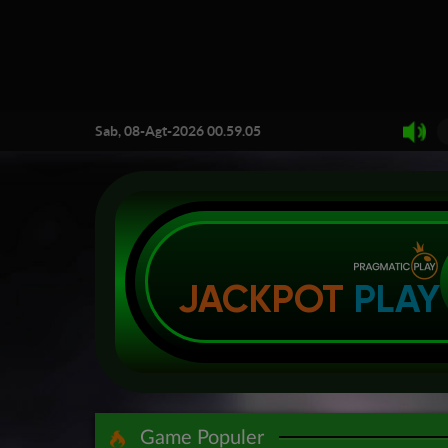
Sab, 08-Agt-2026 00.59.05
2026 dari 15.00.00 sampai 30-Sep-2026 15.00.00. Selama waktu ini, PP Virtual Spor
JACKPOT
PLAY
Game Populer