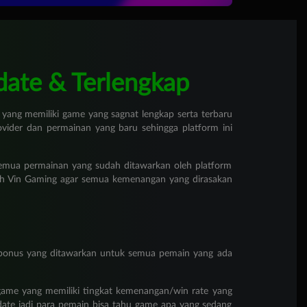
ate & Terlengkap
yang memiliki game yang sagnat lengkap serta terbaru
ovider dan permainan yang baru sehingga platform ini
 semua permainan yang sudah ditawarkan oleh platform
eh Vin Gaming agar semua kemenangan yang dirasakan
-bonus yang ditawarkan untuk semua pemain yang ada
 game yang memiliki tingkat kemenangan/win rate yang
 date jadi para pemain bisa tahu game apa yang sedang