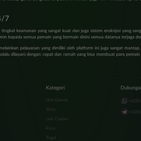
4/7
i tingkat keamanan yang sangat kuat dan juga sistem enskripsi yang 
amin kepada semua pemain yang bermain disini semua datanya terjaga de
melainkan pelayanan yang dimiliki oleh platform ini juga sangat mantap
selalu dilayani dengan cepat dan ramah yang bisa membuat para pemai
Kategori
Dukunga
Hot Games
+6281
Slots
+6281
Live Casino
Race
Togel