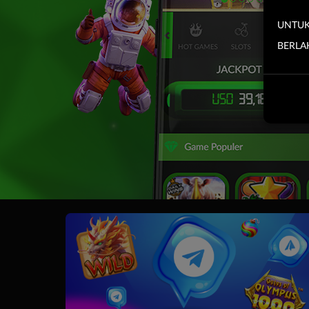
UNTUK
BERLA