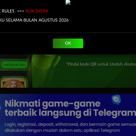
Nikmati performa terbaik, 
 RULES ==>
KLIK DISINI
Apps! Tersedia dalam Androi
KU SELAMA BULAN AGUSTUS 2026
YODA4D App
OK
*Pindai kode QR untuk Unduh
Andro